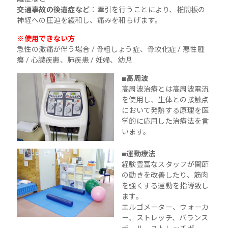
交通事故の後遺症など
：牽引を行うことにより、椎間板の
神経への圧迫を緩和し、痛みを和らげます。
※使用できない方
急性の激痛が伴う場合 / 骨粗しょう症、骨軟化症 / 悪性腫
瘍 / 心臓疾患、肺疾患 / 妊婦、幼児
■高周波
高周波治療とは高周波電流
を使用し、生体との接触点
において発熱する原理を医
学的に応用した治療法を言
います。
■運動療法
経験豊富なスタッフが関節
の動きを改善したり、筋肉
を強くする運動を指導致し
ます。
エルゴメーター、ウォーカ
ー、ストレッチ、バランス