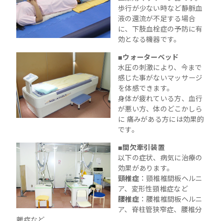
歩行が少ない時など静脈血
液の還流が不足する場合
に、下肢血栓症の予防に有
効となる機器です。
■ウォーターベッド
水圧の刺激により、今まで
感じた事がないマッサージ
を体感できます。
身体が疲れている方、血行
が悪い方、体のどこかしら
に 痛みがある方には効果的
です。
■間欠牽引装置
以下の症状、病気に治療の
効果があります。
頸椎症
：頸椎椎間板ヘルニ
ア、変形性頸椎症など
腰椎症
：腰椎椎間板ヘルニ
ア、脊柱管狭窄症、腰椎分
離症など